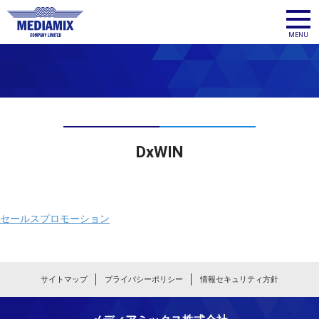
メディア
MENU
DxWIN
投
稿
セールスプロモーション
ナ
ビ
ゲ
ー
サイトマップ
プライバシーポリシー
情報セキュリティ方針
シ
ョ
ン