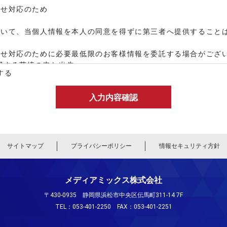
わせ対応のため
除いて、当個人情報を本人の同意を得ずに第三者へ提供すること
わせ対応のために必要最低限のお客様情報を委託する場合がござ
関する苦情の申し出先
する
談窓口」（下記に記載）
関する利用目的の通知、開示、内容の訂正・追加または削除、利
等」といいます。）の請求を受け付けております。その手続きに
い。ただし、法令等に基づく場合は、開示等に応じられない場合
サイトマップ
プライバシーポリシー
情報セキュリティ方針
伝馬町311-14 7F
メディアミックス株式会社
〒430-0935 静岡県浜松市中央区伝馬町311-14 7F
53-401-2250
TEL：
053-401-2250
FAX：053-401-2251
祭日を除く 10時から16時）