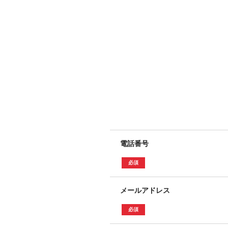
電話番号
　必須　
メールアドレス
　必須　