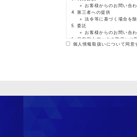
お客様からのお問い合
第三者への提供
法令等に基づく場合を
委託
お客様からのお問い合
保有個人データの取扱いに
個人情報取扱いについて同意
「個人情報苦情及び相
開示等の請求に応じる手続
当社では、当個人情報に
への提供の停止（「開示
ご相談窓口へご連絡下さ
了承ください。
個人情報苦情及び相談窓口
〒430-0935 静岡県浜松市中央区
メディアミックス株式会社
窓口:個人情報相談窓口担当TEL：0
e-mail:privacy@medi.co.jp
（受付時間 月曜日から金曜日 祝