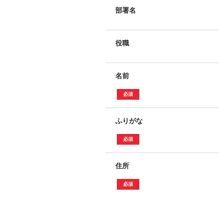
部署名
役職
名前
　必須　
ふりがな
　必須　
住所
　必須　